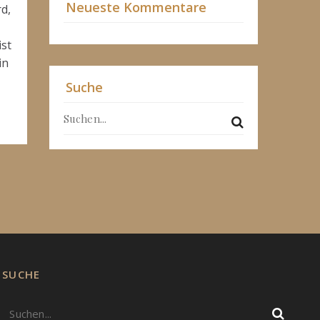
Neueste Kommentare
rd,
ist
in
Suche
SUCHE