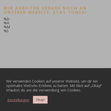
WIR ARBEITEN GERADE NOCH AN
UNSERER WEBSITE. STAY TUNED!
%D
%H
%M
%S
Wir verwenden Cookies auf unserer Website, um dir ein
optimales Website-Erlebnis zu bieten. Mit Klick auf „Okay!“
erlaubst du uns die Verwendung von Cookies.
Einstellungen
Okay!