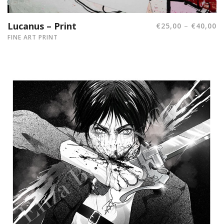
Lucanus – Print
–
€
25,00
€
40,00
FINE ART PRINT