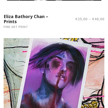
Eliza Bathory Chan –
–
€
25,00
€
40,00
Prints
FINE ART PRINT