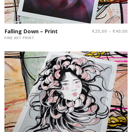
Falling Down – Print
–
€
25,00
€
40,00
FINE ART PRINT