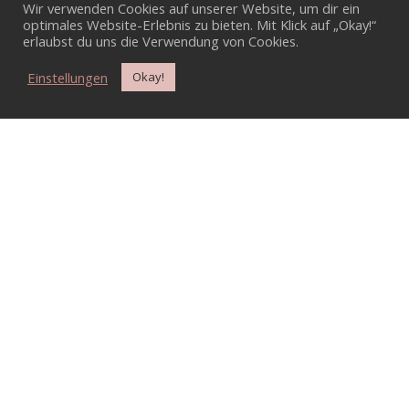
Wir verwenden Cookies auf unserer Website, um dir ein
optimales Website-Erlebnis zu bieten. Mit Klick auf „Okay!“
erlaubst du uns die Verwendung von Cookies.
Einstellungen
Okay!
KONTAKT
Ebenholz Atelier & Tattookunst
Sommerfelder Str. 34
04299 Leipzig
info@ebenholz.shop
SOCIAL MEDIA