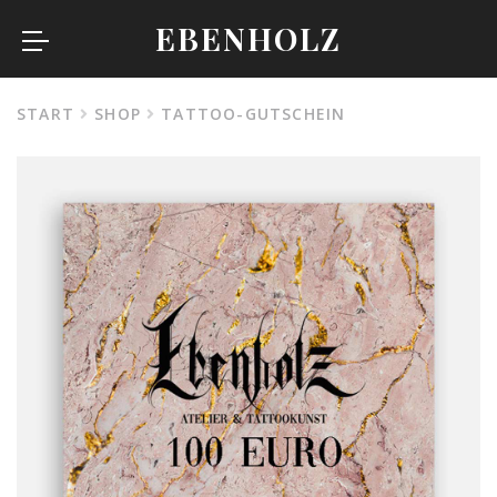
EBENHOLZ
START
SHOP
TATTOO-GUTSCHEIN