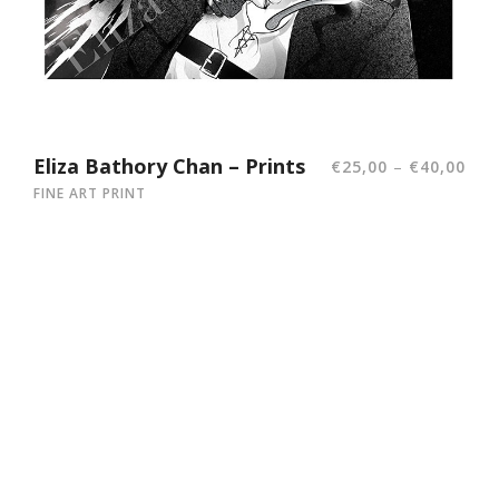
Eliza Bathory Chan – Prints
–
€
25,00
€
40,00
FINE ART PRINT