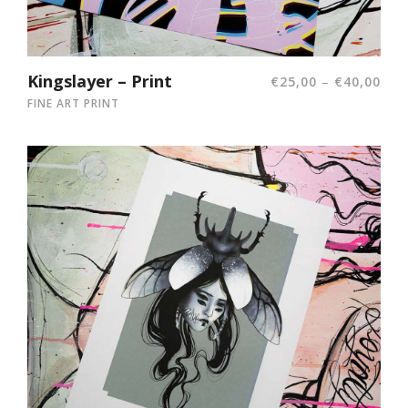
Kingslayer – Print
–
€
25,00
€
40,00
FINE ART PRINT