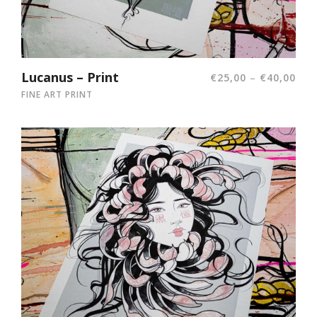
Lucanus – Print
–
€
25,00
€
40,00
FINE ART PRINT