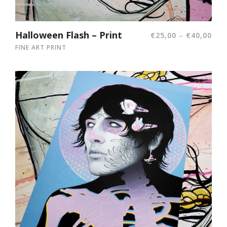
Halloween Flash – Print
–
€
25,00
€
40,00
FINE ART PRINT