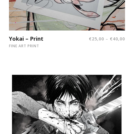
Yokai – Print
–
€
25,00
€
40,00
FINE ART PRINT