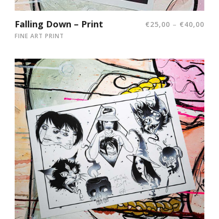
Falling Down – Print
–
€
25,00
€
40,00
FINE ART PRINT